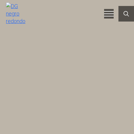
Searc
for: